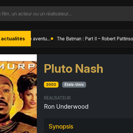
 actualités
L'Âge de Glace : Le Réveil du Volcan – Manny, Sid et Diego de retour pour une aventure explosive
Pluto Nash
2002
États-Unis
RÉALISATEUR
Ron Underwood
Synopsis