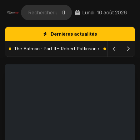
Lundi, 10 août 2026
Dernières actualités
L'Âge de Glace : Le Réveil du Volcan – Manny, Sid et Diego de retour pour une aventure explosive
The Batman : Part II – Robert Pattinson replonge dans les ténèbres de Gotham dès octobre 2027