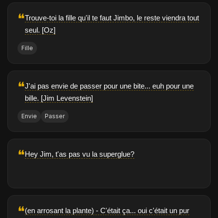
❝
Trouve-toi la fille qu'il te faut Jimbo, le reste viendra tout
seul. [Oz]
Fille
❝
J'ai pas envie de passer pour une bite... euh pour une
bille. [Jim Levenstein]
Envie
Passer
❝
Hey Jim, t'as pas vu la superglue?
❝
(en arrosant la plante) - C'était ça... oui c'était un pur