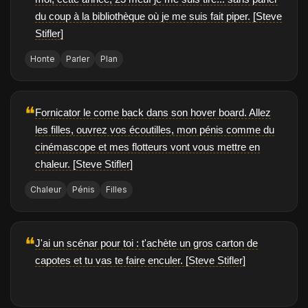
du coup à la bibliothèque où je me suis fait piper. [Steve
Stifler]
Honte
Parler
Plan
❝
Fornicator le come back dans son hover board. Allez
les filles, ouvrez vos écoutilles, mon pénis comme du
cinémascope et mes flotteurs vont vous mettre en
chaleur. [Steve Stifler]
Chaleur
Pénis
Filles
❝
J'ai un scénar pour toi : t'achète un gros carton de
capotes et tu vas te faire enculer. [Steve Stifler]