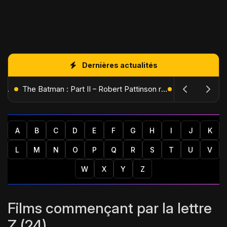
Dernières actualités
L'Âge de Glace : Le Réveil du Volcan – Manny, Sid et Diego de retour pour une aventure explosive
The Batman : Part II – Robert Pattinson replonge dans les ténèbres de Gotham dès octobre 2027
A
B
C
D
E
F
G
H
I
J
K
L
M
N
O
P
Q
R
S
T
U
V
W
X
Y
Z
Films commençant par la lettre
Z (24)