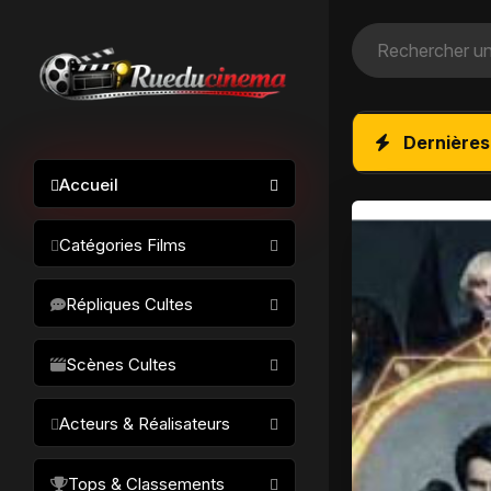
Dernières
Accueil
Catégories Films
Action / Aventure
Répliques Cultes
Science-fiction
Drame / Thriller
Scènes Cultes
Comédie/humour
Acteurs & Réalisateurs
Horreur
Fantastique
Réalisateurs
Tops & Classements