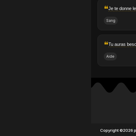
❝
Je te donne l
Sang
❝
Tu auras besoi
Aide
Copyright ©2026 