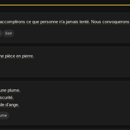
 accomplirons ce que personne n'a jamais tenté. Nous convoquerons 
e
Soir
ne pièce en pierre.
 une plume.
bscurité.
ile d'ange.
lume