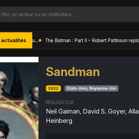
 actualités
L'Âge de Glace : Le Réveil du Volcan – Manny, Sid et Diego de retour pour une aventure explosive
Sandman
2022
États-Unis, Royaume-Uni
RÉALISATEUR
Neil Gaiman, David S. Goyer, Alla
Heinberg