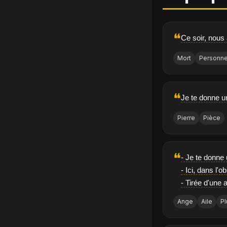
❝
Ce soir, nous
Mort
Personn
❝
Je te donne u
Pierre
Pièce
❝
- Je te donne
- Ici, dans l'o
- Tirée d'une a
Ange
Aile
P