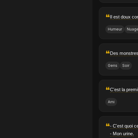
❝
Il est doux c
Humeur
Nuag
❝
Des monstres.
Gens
Soir
❝
C'est la premi
Ami
❝
- C'est quoi c
- Mon urine.