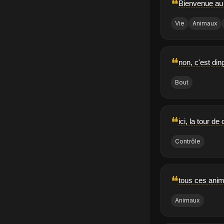
❝
Bienvenue au 
Vie
Animaux
❝
non, c'est din
Bout
❝
ici, la tour d
Contrôle
❝
tous ces anim
Animaux