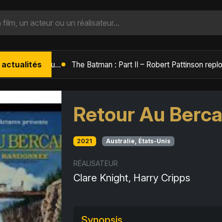
 actualités
L'Âge de Glace : Le Réveil du Volcan – Manny, Sid et Diego de retour pour une aventure explosive
Retour Au Berca
2021
Australie, États-Unis
RÉALISATEUR
Clare Knight, Harry Cripps
Synopsis