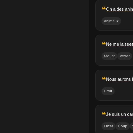
❝
On a des anim
Animaux
❝
Ne me laissez
Mourir
Vexer
❝
Nous aurons l
Droit
❝
Je suis un can
Enfer
Coup