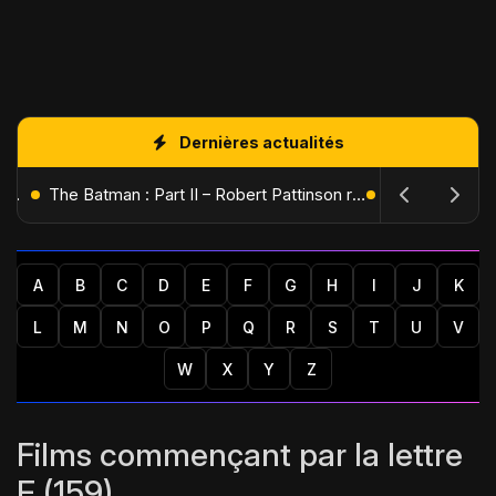
Dernières actualités
L'Âge de Glace : Le Réveil du Volcan – Manny, Sid et Diego de retour pour une aventure explosive
The Batman : Part II – Robert Pattinson replonge dans les ténèbres de Gotham dès octobre 2027
A
B
C
D
E
F
G
H
I
J
K
L
M
N
O
P
Q
R
S
T
U
V
W
X
Y
Z
Films commençant par la lettre
E (159)