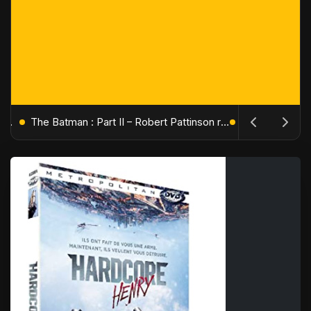
L'Âge de Glace : Le Réveil du Volcan – Manny, Sid et Diego de retour pour une aventure explosive
The Batman : Part II – Robert Pattinson replonge dans les ténèbres de Gotham dès octobre 2027