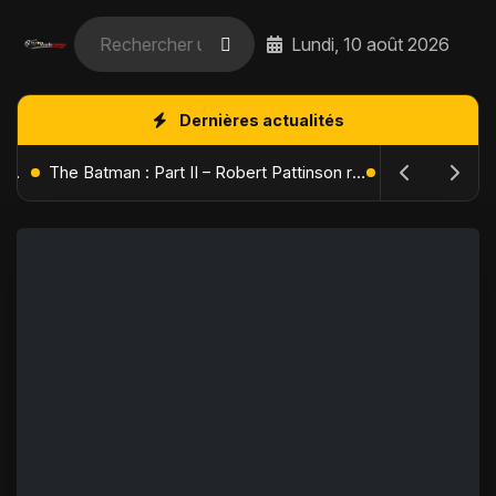
Lundi, 10 août 2026
Dernières actualités
L'Âge de Glace : Le Réveil du Volcan – Manny, Sid et Diego de retour pour une aventure explosive
The Batman : Part II – Robert Pattinson replonge dans les ténèbres de Gotham dès octobre 2027