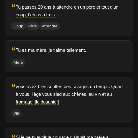
❝
Tu passes 20 ans à attendre en un père et tout d'un
coup, t'en as à trois.
Coup
Père
Attendre
❝
Tu es ma mère, je t'aime tellement.
Mère
❝
vous avez bien souffert des ravages du temps. Quant
à vous, l'âge vous sied aux chênes, au vin et au
fromage. [le douanier]
Vin
❝
Si je peux avoir le courage qu'avait ma mère à