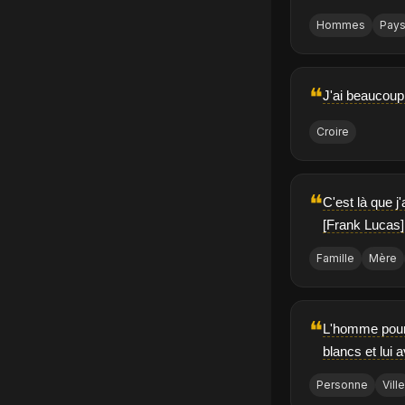
Hommes
Pay
❝
J'ai beaucoup 
Croire
❝
C'est là que j
[Frank Lucas]
Famille
Mère
❝
L'homme pour q
blancs et lui 
Personne
Vill