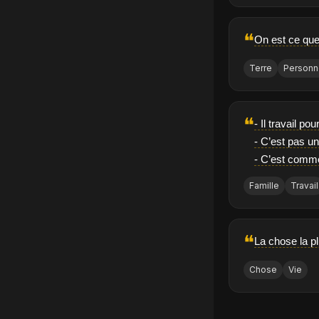
❝
On est ce que 
Terre
Person
❝
- Il travail po
- C’est pas un 
- C’est comme
Famille
Travail
❝
La chose la pl
Chose
Vie