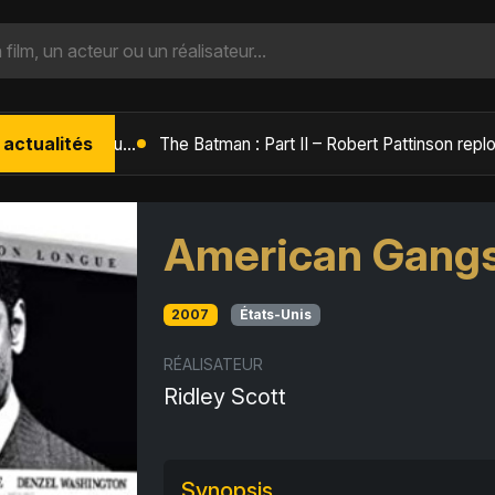
 actualités
L'Âge de Glace : Le Réveil du Volcan – Manny, Sid et Diego de retour pour une aventure explosive
American Gangs
2007
États-Unis
RÉALISATEUR
Ridley Scott
Synopsis