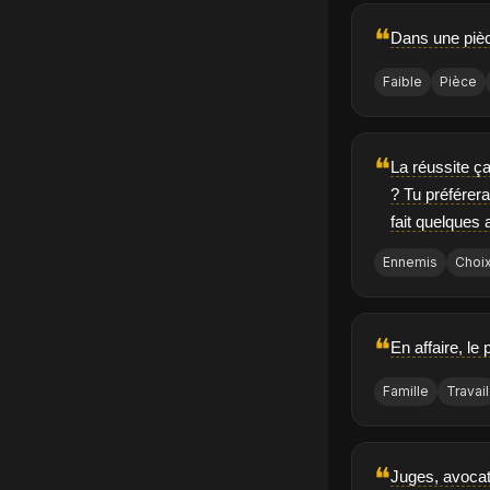
❝
Dans une pièce
Faible
Pièce
❝
La réussite ça
? Tu préférer
fait quelques 
Ennemis
Choi
❝
En affaire, le 
Famille
Travail
❝
Juges, avocat