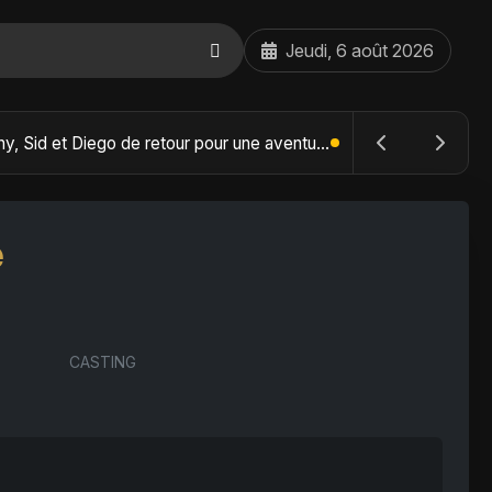
Jeudi, 6 août 2026
The Batman : Part II – Robert Pattinson replonge dans les ténèbres de Gotham dès octobre 2027
e
CASTING