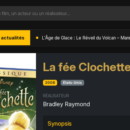
 actualités
L'Âge de Glace : Le Réveil du Volcan – Manny, Sid et Diego de retour pour une aventure explosive
La fée Clochett
2008
États-Unis
RÉALISATEUR
Bradley Raymond
Synopsis