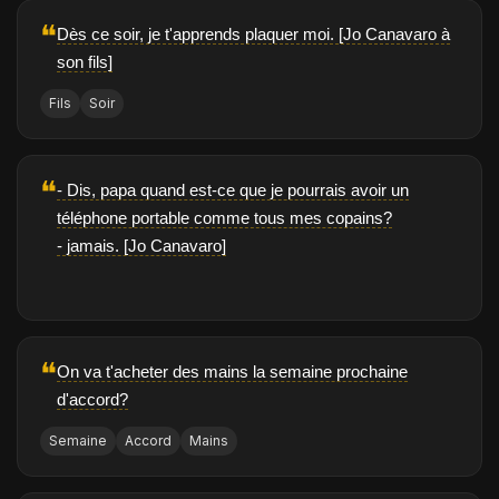
❝
Dès ce soir, je t'apprends plaquer moi. [Jo Canavaro à
son fils]
Fils
Soir
❝
- Dis, papa quand est-ce que je pourrais avoir un
téléphone portable comme tous mes copains?
- jamais. [Jo Canavaro]
❝
On va t'acheter des mains la semaine prochaine
d'accord?
Semaine
Accord
Mains