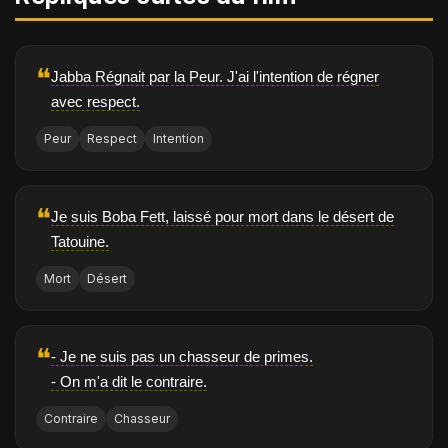
❝
Jabba Régnait par la Peur. J'ai l'intention de régner
avec respect.
Peur
Respect
Intention
❝
Je suis Boba Fett, laissé pour mort dans le désert de
Tatouine.
Mort
Désert
❝
- Je ne suis pas un chasseur de primes.
- On m'a dit le contraire.
Contraire
Chasseur