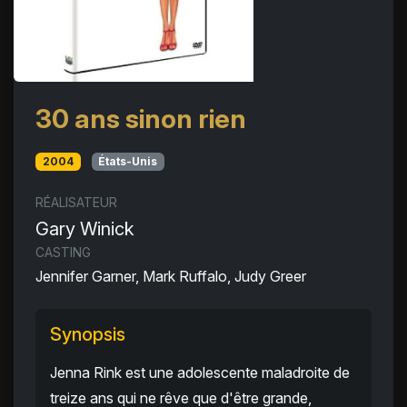
30 ans sinon rien
2004
États-Unis
RÉALISATEUR
Gary Winick
CASTING
Jennifer Garner, Mark Ruffalo, Judy Greer
Synopsis
Jenna Rink est une adolescente maladroite de
treize ans qui ne rêve que d'être grande,