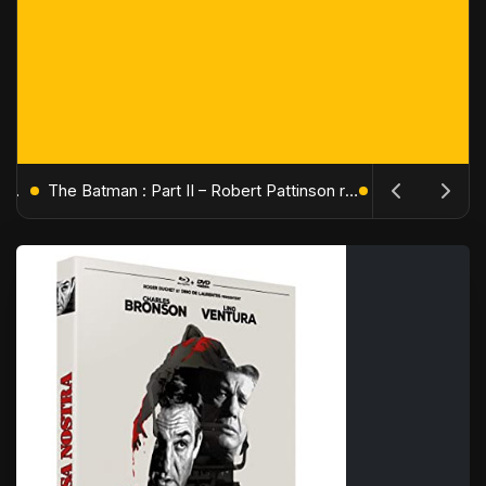
L'Âge de Glace : Le Réveil du Volcan – Manny, Sid et Diego de retour pour une aventure explosive
The Batman : Part II – Robert Pattinson replonge dans les ténèbres de Gotham dès octobre 2027