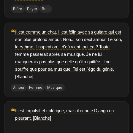
Bière
Payer
Bois
❝
Il est comme un chat. Il est félin avec sa guitare qui est
son plus profond amour. Non... son seul amour. Le son,
le rythme, l'inspiration... d'où vient tout ça ? Toute
femme passerait après sa musique. Je ne lui
manquerais pas plus que celle qu'il a quittée. Il ne
souffre que pour sa musique. Tel est l'égo du génie.
[Blanche]
Amour
Femme
Musique
❝
Il est impulsif et colérique, mais il écoute Django en
pleurant. [Blanche]