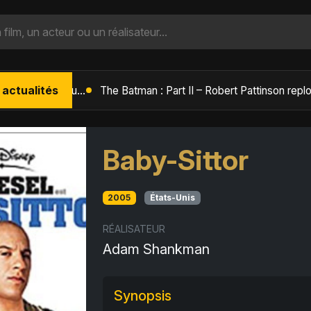
 actualités
L'Âge de Glace : Le Réveil du Volcan – Manny, Sid et Diego de retour pour une aventure explosive
Baby-Sittor
2005
États-Unis
RÉALISATEUR
Adam Shankman
Synopsis