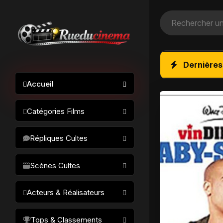
Dernières
Accueil
Catégories Films
Action / Aventure
Répliques Cultes
Science-fiction
Drame / Thriller
Scènes Cultes
Comédie/humour
Acteurs & Réalisateurs
Horreur
Fantastique
Réalisateurs
Tops & Classements