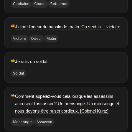
Capitaine
Chose
Retourner
❝
J'aime l'odeur du napalm le matin. Ça sent la… victoire.
Victoire
Odeur
Matin
❝
Je suis un soldat.
Soldat
❝
Comment appelez-vous cela lorsque les assassins
accusent l'assassin ? Un mensonge. Un mensonge et
nous devons être miséricordieux. [Colonel Kurtz]
Mensonge
Assassin