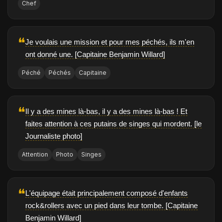
Chef
❝
Je voulais une mission et pour mes péchés, ils m'en
ont donné une. [Capitaine Benjamin Willard]
Péché
Péchés
Capitaine
❝
Il y a des mines là-bas, il y a des mines là-bas ! Et
faites attention à ces putains de singes qui mordent. [le
Journaliste photo]
Attention
Photo
Singes
❝
L'équipage était principalement composé d'enfants
rock&rollers avec un pied dans leur tombe. [Capitaine
Benjamin Willard]