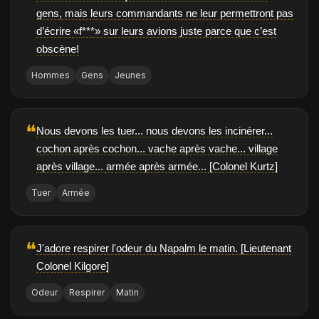
gens, mais leurs commandants ne leur permettront pas
d’écrire «f***» sur leurs avions juste parce que c’est
obscène!
Hommes
Gens
Jeunes
❝
Nous devons les tuer... nous devons les incinérer...
cochon après cochon... vache après vache... village
après village... armée après armée... [Colonel Kurtz]
Tuer
Armée
❝
J'adore respirer l'odeur du Napalm le matin. [Lieutenant
Colonel Kilgore]
Odeur
Respirer
Matin