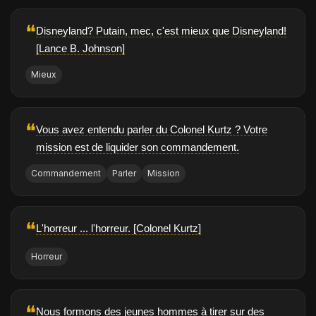
❝
Disneyland? Putain, mec, c'est mieux que Disneyland!
[Lance B. Johnson]
Mieux
❝
Vous avez entendu parler du Colonel Kurtz ? Votre
mission est de liquider son commandement.
Commandement
Parler
Mission
❝
L'horreur ... l'horreur. [Colonel Kurtz]
Horreur
❝
Nous formons des jeunes hommes à tirer sur des