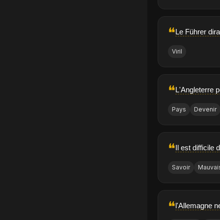
❝
Le Führer dirai
Viril
❝
L'Angleterre p
Pays
Devenir
❝
Il est difficil
Savoir
Mauvai
❝
l'Allemagne ne