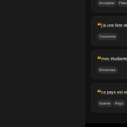
Accepter
Fille
❝
j'ai une liste
Couronne
❝
mes étudiant
Ennemies
❝
ce pays est e
Guerre
Pays