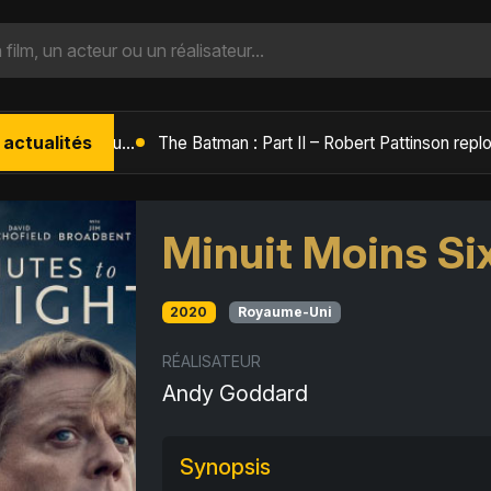
 actualités
L'Âge de Glace : Le Réveil du Volcan – Manny, Sid et Diego de retour pour une aventure explosive
Minuit Moins Si
2020
Royaume-Uni
RÉALISATEUR
Andy Goddard
Synopsis