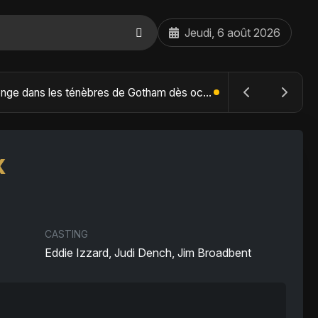
Jeudi, 6 août 2026
The Batman : Part II – Robert Pattinson replonge dans les ténèbres de Gotham dès octobre 2027
x
CASTING
Eddie Izzard, Judi Dench, Jim Broadbent