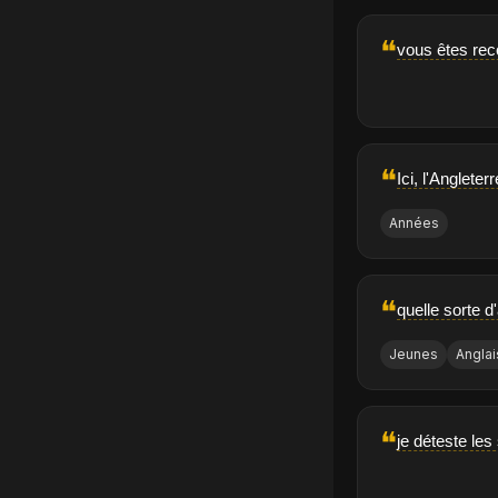
❝
vous êtes re
❝
Ici, l'Anglete
Années
❝
quelle sorte d
Jeunes
Anglai
❝
je déteste les