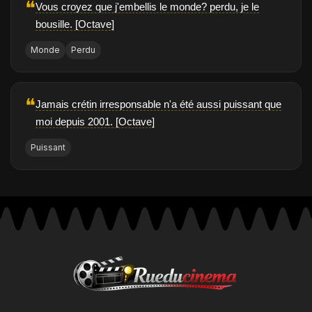
❝
Vous croyez que j'embellis le monde? perdu, je le
bousille. [Octave]
Monde
Perdu
❝
Jamais crétin irresponsable n'a été aussi puissant que
moi depuis 2001. [Octave]
Puissant