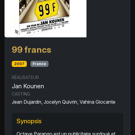
99 francs
2007
France
RÉALISATEUR
Jan Kounen
CASTING
Jean Dujardin, Jocelyn Quivrin, Vahina Giocante
Synopsis
Octave Parango est un publicitaire surdoué et