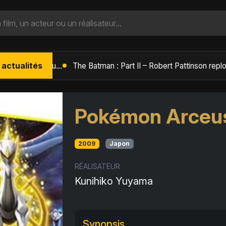
 actualités
L'Âge de Glace : Le Réveil du Volcan – Manny, Sid et Diego de retour pour une aventure explosive
Pokémon Arceus 
2009
Japon
RÉALISATEUR
Kunihiko Yuyama
Synopsis