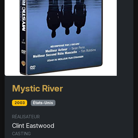
Mystic River
2003
États-Unis
RÉALISATEUR
Clint Eastwood
CASTING