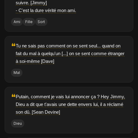
suivre. [Jimmy]
- C'est la dure vérité mon ami.
Ami
Fille
Sort
❝
Tu ne sais pas comment on se sent seul... quand on
fait du mal à quelqu'un [...] on se sent comme étranger
à soi-même [Dave]
Mal
❝
Putain, comment je vais lui annoncer ça ? Hey Jimmy,
Dieu a dit que t'avais une dette envers lui, il a réclamé
son dû. [Sean Devine]
Dieu