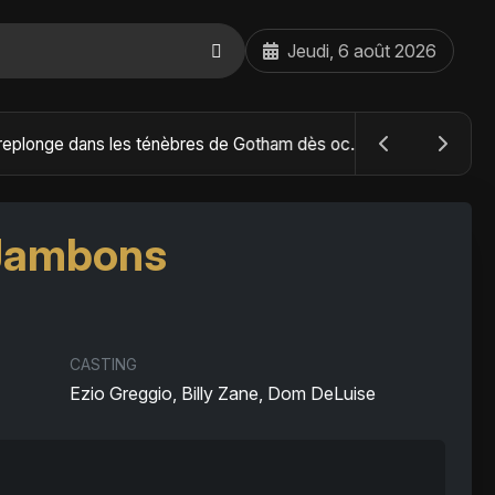
Jeudi, 6 août 2026
The Batman : Part II – Robert Pattinson replonge dans les ténèbres de Gotham dès octobre 2027
 Jambons
CASTING
Ezio Greggio, Billy Zane, Dom DeLuise