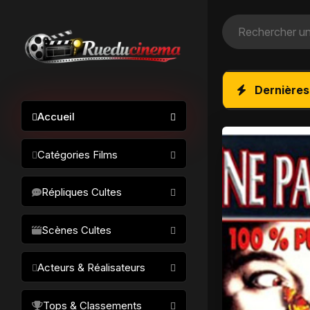
Dernières
Accueil
Catégories Films
Action / Aventure
Répliques Cultes
Science-fiction
Drame / Thriller
Scènes Cultes
Comédie/humour
Acteurs & Réalisateurs
Horreur
Fantastique
Réalisateurs
Tops & Classements