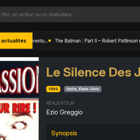
 actualités
L'Âge de Glace : Le Réveil du Volcan – Manny, Sid et Diego de retour pour une aventure explosive
Le Silence Des
1994
Italie, États-Unis
RÉALISATEUR
Ezio Greggio
Synopsis