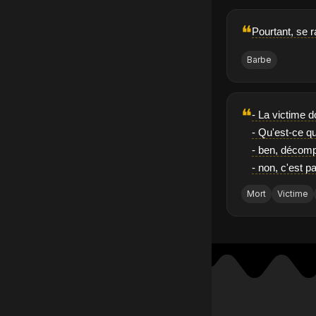
❝
Pourtant, se r
Barbe
❝
- La victime d
- Qu'est-ce qu
- ben, décomp
- non, c'est p
Mort
Victime