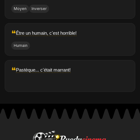
Moyen
Inverser
❝
Être un humain, c'est horrible!
Humain
❝
Pastèque... c'était marrant!