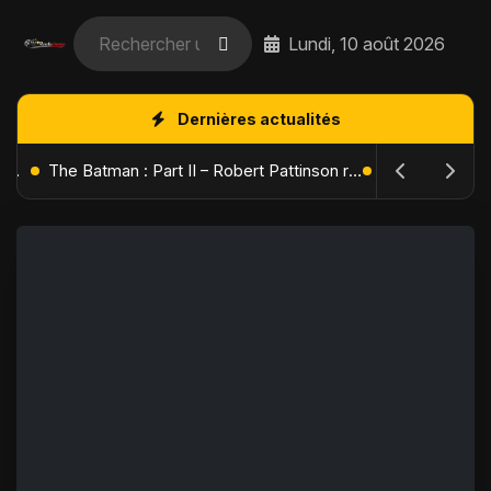
Lundi, 10 août 2026
Dernières actualités
L'Âge de Glace : Le Réveil du Volcan – Manny, Sid et Diego de retour pour une aventure explosive
The Batman : Part II – Robert Pattinson replonge dans les ténèbres de Gotham dès octobre 2027