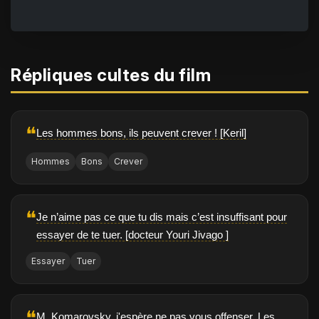
Répliques cultes du film
❝
Les hommes bons, ils peuvent crever ! [Keril]
Hommes
Bons
Crever
❝
Je n’aime pas ce que tu dis mais c’est insuffisant pour
essayer de te tuer. [docteur Youri Jivago ]
Essayer
Tuer
❝
M. Komarovsky, j'espère ne pas vous offenser. Les