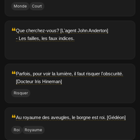
Monde
Court
❝
Que cherchez-vous? [L'agent John Anderton]
- Les failles, les faux indices.
❝
Parfois, pour voir la lumière, il faut risquer l'obscurité.
[Docteur Iris Hineman]
Risquer
❝
Au royaume des aveugles, le borgne est roi. [Gédéon]
Roi
Royaume