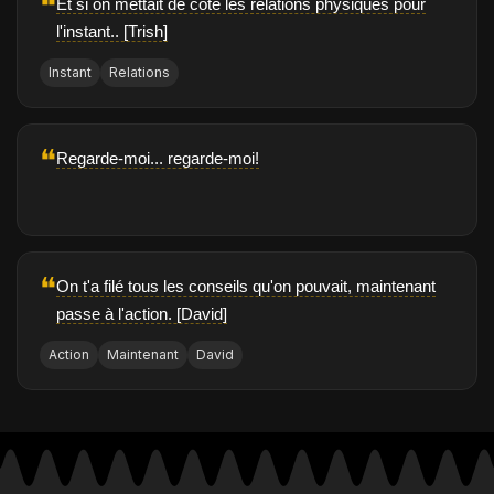
❝
Et si on mettait de côté les relations physiques pour
l'instant.. [Trish]
Instant
Relations
❝
Regarde-moi... regarde-moi!
❝
On t'a filé tous les conseils qu'on pouvait, maintenant
passe à l'action. [David]
Action
Maintenant
David