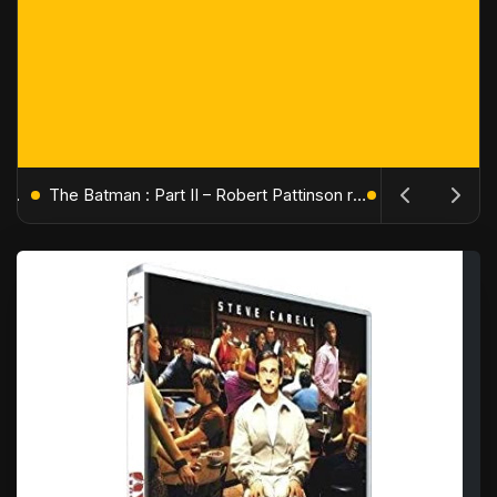
L'Âge de Glace : Le Réveil du Volcan – Manny, Sid et Diego de retour pour une aventure explosive
The Batman : Part II – Robert Pattinson replonge dans les ténèbres de Gotham dès octobre 2027