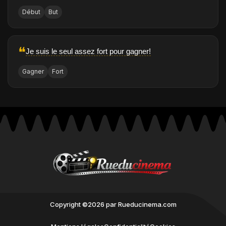
Début
But
❝
Je suis le seul assez fort pour gagner!
Gagner
Fort
Copyright ©2026 par Rueducinema.com