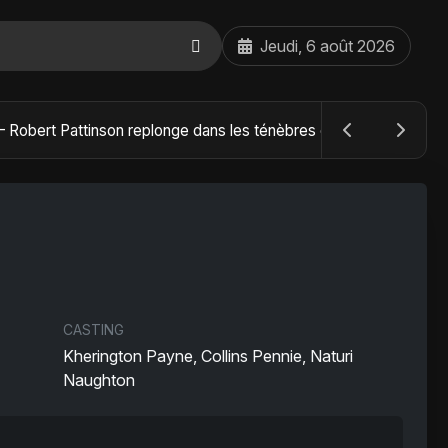
Jeudi, 6 août 2026
The Batman : Part II – Robert Pattinson replonge dans les ténèbres de Gotham dès octobre 2027
CASTING
Kherington Payne, Collins Pennie, Naturi
Naughton