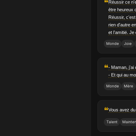
❝
Réussir ce n'e
être heureux d
Réussir, c'es
rien d'autre e
et l'amitié. Je
Monde
Joie
❝
- Maman, j'ai 
- Et qui au mo
Monde
Mère
❝
Vous avez du 
Talent
Mainte