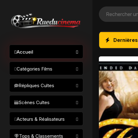
Dernières
Accueil
Catégories Films
Action / Aventure
Répliques Cultes
Science-fiction
Drame / Thriller
Scènes Cultes
Comédie/humour
Acteurs & Réalisateurs
Horreur
Fantastique
Réalisateurs
Tops & Classements