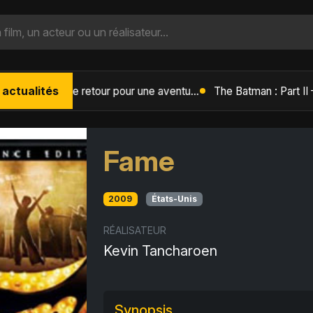
 actualités
L'Âge de Glace : Le Réveil du Volcan – Manny, Sid et Diego de retour pour une aventure explosive
Fame
2009
États-Unis
RÉALISATEUR
Kevin Tancharoen
Synopsis