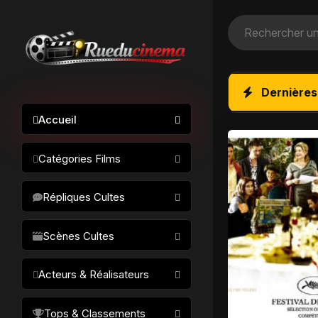
Dernières
Accueil
Catégories Films
Action / Aventure
Répliques Cultes
Science-fiction
Drame / Thriller
Scènes Cultes
Comédie/humour
Acteurs & Réalisateurs
Horreur
Fantastique
Réalisateurs
Tops & Classements