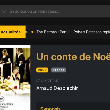
 actualités
L'Âge de Glace : Le Réveil du Volcan – Manny, Sid et Diego de retour pour une aventure explosive
Un conte de Noë
2008
France
RÉALISATEUR
Arnaud Desplechin
Synopsis