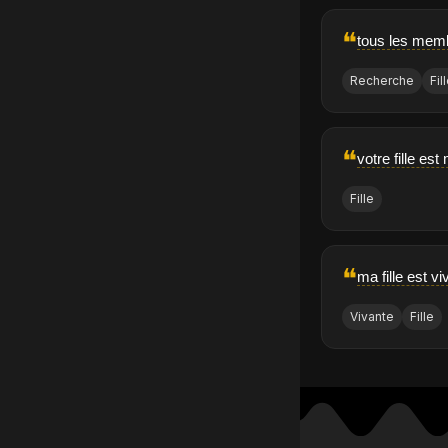
❝
tous les memb
Recherche
Fil
❝
votre fille est 
Fille
❝
ma fille est vi
Vivante
Fille