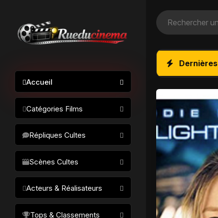
Dernières
Accueil
Catégories Films
Action / Aventure
Répliques Cultes
Science-fiction
Drame / Thriller
Scènes Cultes
Comédie/humour
Acteurs & Réalisateurs
Horreur
Fantastique
Réalisateurs
Tops & Classements