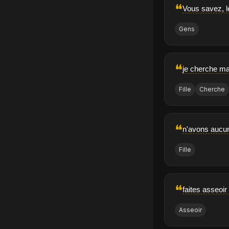
❝
Vous savez, le
Gens
❝
je cherche ma f
Fille
Cherche
❝
n'avons aucun
Fille
❝
faites asseoi
Asseoir