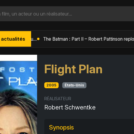
 actualités
L'Âge de Glace : Le Réveil du Volcan – Manny, Sid et Diego de retour pour une aventure explosive
Flight Plan
2005
États-Unis
RÉALISATEUR
Robert Schwentke
Synopsis