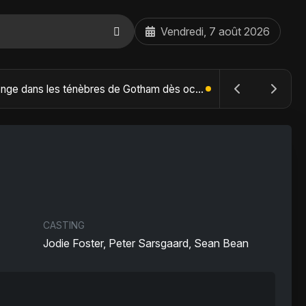
Vendredi, 7 août 2026
The Batman : Part II – Robert Pattinson replonge dans les ténèbres de Gotham dès octobre 2027
CASTING
Jodie Foster, Peter Sarsgaard, Sean Bean