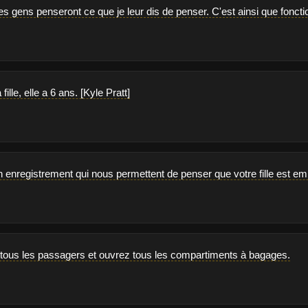
s gens penseront ce que je leur dis de penser. C'est ainsi que fonctio
ille, elle a 6 ans. [Kyle Pratt]
 enregistrement qui nous permettent de penser que votre fille est em
r tous les passagers et ouvrez tous les compartiments à bagages.