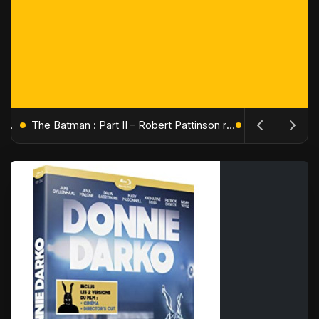
L'Âge de Glace : Le Réveil du Volcan – Manny, Sid et Diego de retour pour une aventure explosive
The Batman : Part II – Robert Pattinson replonge dans les ténèbres de Gotham dès octobre 2027