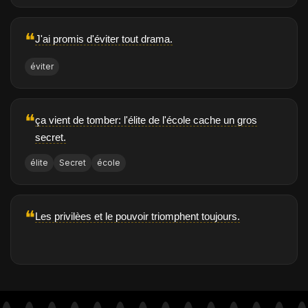
❝
J'ai promis d'éviter tout drama.
éviter
❝
ça vient de tomber: l'élite de l'école cache un gros
secret.
élite
Secret
école
❝
Les privilèes et le pouvoir triomphent toujours.