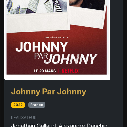
Johnny Par Johnny
2022
France
RÉALISATEUR
Jonathan Gallaud, Alexandre Danchin