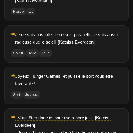
[Katniss Everdeen]
Herbe
Lit
❝
Je ne suis pas jolie, je ne suis pas belle, je suis aussi
radieuse que le soleil. [Katniss Everdeen]
Soleil
Belle
Jolie
❝
Joyeux Hunger Games, et puisse le sort vous être
favorable !
Sort
Joyeux
❝
- Vous êtes donc ici pour me rendre jolie. [Katniss
Everdeen]
- Je suis là pour vous aider à faire bonne impression.