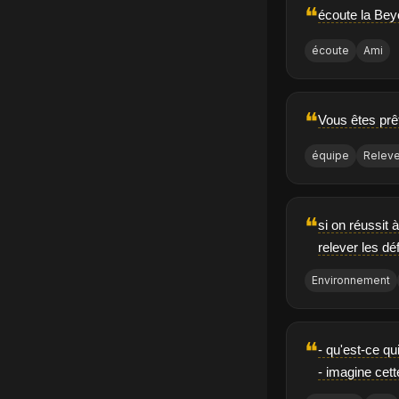
❝
écoute la Bey
écoute
Ami
❝
Vous êtes prêt
équipe
Releve
❝
si on réussit 
relever les d
Environnement
❝
- qu'est-ce qu
- imagine cett