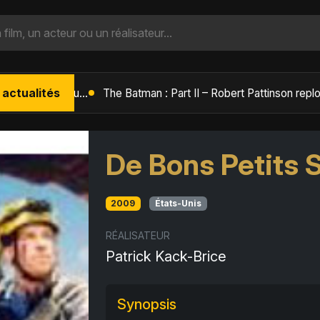
 actualités
L'Âge de Glace : Le Réveil du Volcan – Manny, Sid et Diego de retour pour une aventure explosive
De Bons Petits 
2009
États-Unis
RÉALISATEUR
Patrick Kack-Brice
Synopsis