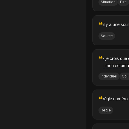
Situation
Pire
❝
il y a une sou
Source
❝
- je crois que
- mon estomac,
Individuel
Coll
❝
règle numéro 1
Règle