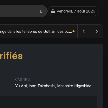
Vendredi, 7 août 2026
The Batman : Part II – Robert Pattinson replonge dans les ténèbres de Gotham dès octobre 2027
ifiés
CASTING
Yu Aoi, Isao Takahashi, Masahiro Higashide