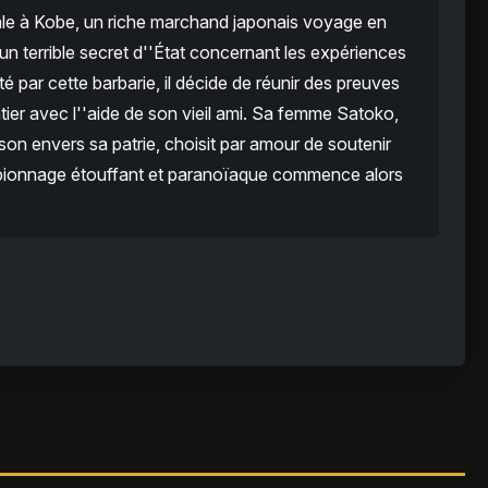
ale à Kobe, un riche marchand japonais voyage en
n terrible secret d''État concernant les expériences
é par cette barbarie, il décide de réunir des preuves
er avec l''aide de son vieil ami. Sa femme Satoko,
hison envers sa patrie, choisit par amour de soutenir
'espionnage étouffant et paranoïaque commence alors