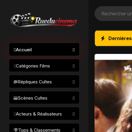
Dernières
Accueil
Catégories Films
Action / Aventure
Répliques Cultes
Science-fiction
Drame / Thriller
Scènes Cultes
Comédie/humour
Acteurs & Réalisateurs
Horreur
Fantastique
Réalisateurs
Tops & Classements