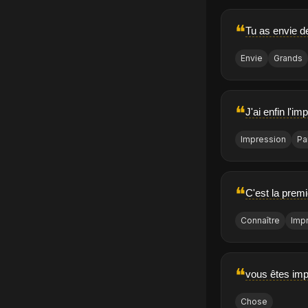
❝
Tu as envie d
Envie
Grands
❝
J'ai enfin l'i
Impression
Pa
❝
C'est la premi
Connaître
Imp
❝
vous êtes imp
Chose