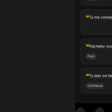
❝
Tu me connai
❝
Rachetez vous
Pays
❝
Tu dois me fa
Confiance