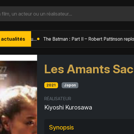
 actualités
L'Âge de Glace : Le Réveil du Volcan – Manny, Sid et Diego de retour pour une aventure explosive
Les Amants Sacr
2021
Japon
RÉALISATEUR
Kiyoshi Kurosawa
Synopsis