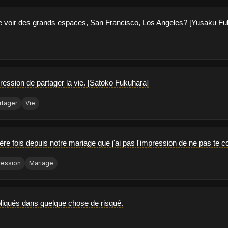
e voir des grands espaces, San Francisco, Los Angeles? [Yusaku Fu
mpression de partager la vie. [Satoko Fukuhara]
rtager
Vie
ère fois depuis notre mariage que j'ai pas l'impression de ne pas te 
ression
Mariage
liqués dans quelque chose de risqué.