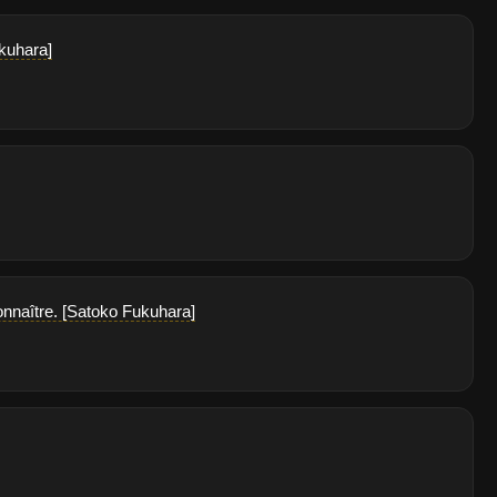
kuhara]
connaître. [Satoko Fukuhara]