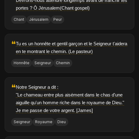
Devrons-nous attendre longtemps avant de franchir tes
portes ? Ô Jérusalem(Chant gospel)
Chant
Jérusalem
Peur
❝
Tu es un honnête et gentil garçon et le Seigneur t'aidera
en te montrant le chemin. (Le pasteur)
Honnête
Seigneur
Chemin
❝
Notre Seigneur a dit :
"Le chameau entre plus aisément dans le chas d'une
aiguille qu'un homme riche dans le royaume de Dieu."
Je me passe de votre argent. [James]
Seigneur
Royaume
Dieu