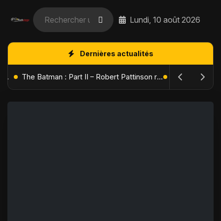
Lundi, 10 août 2026
Dernières actualités
L'Âge de Glace : Le Réveil du Volcan – Manny, Sid et Diego de retour pour une aventure explosive
The Batman : Part II – Robert Pattinson replonge dans les ténèbres de Gotham dès octobre 2027