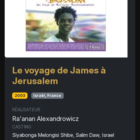
Le voyage de James à
Jerusalem
2003
Israël, France
RÉALISATEUR
Ra'anan Alexandrowicz
CASTING
Siyabonga Melongisi Shibe, Salim Daw, Israel