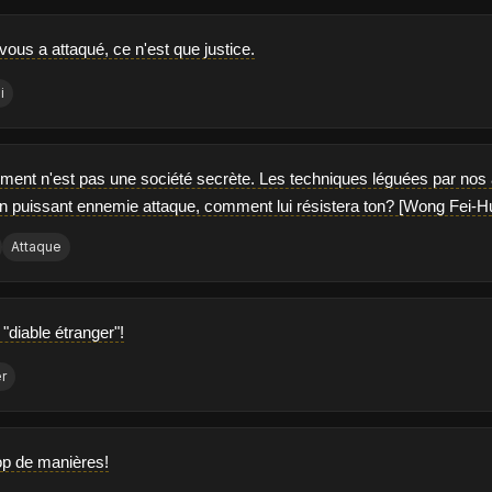
ous a attaqué, ce n'est que justice.
i
ent n'est pas une société secrète. Les techniques léguées par nos ancê
un puissant ennemie attaque, comment lui résistera ton? [Wong Fei-H
Attaque
"diable étranger"!
r
rop de manières!