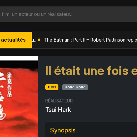
 actualités
L'Âge de Glace : Le Réveil du Volcan – Manny, Sid et Diego de retour pour une aventure explosive
Il était une fois
1991
Hong Kong
RÉALISATEUR
Tsui Hark
Synopsis