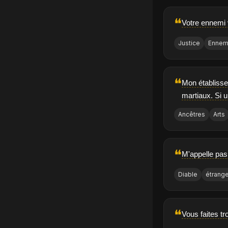
❝
Votre ennemi v
Justice
Ennem
❝
Mon établissem
martiaux. Si 
Ancêtres
Arts
❝
M'appelle pas 
Diable
étrange
❝
Vous faites t