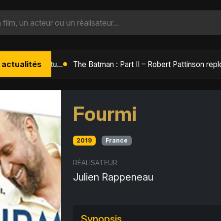
 actualités
L'Âge de Glace : Le Réveil du Volcan – Manny, Sid et Diego de retour pour une aventure explosive
Fourmi
2019
France
RÉALISATEUR
Julien Rappeneau
Synopsis