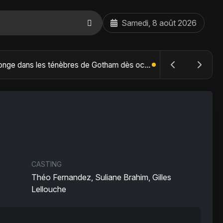
Samedi, 8 août 2026
The Batman : Part II – Robert Pattinson replonge dans les ténèbres de Gotham dès octobre 2027
CASTING
Théo Fernandez, Suliane Brahim, Gilles
Lellouche