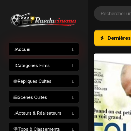
Dernières
Accueil
Catégories Films
Action / Aventure
Répliques Cultes
Science-fiction
Drame / Thriller
Scènes Cultes
Comédie/humour
Acteurs & Réalisateurs
Horreur
Fantastique
Réalisateurs
Tops & Classements