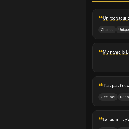
❝
Un recruteur d
Chance
Uniqu
❝
My name is L
❝
T'as pas t'occ
Occuper
Resp
❝
La fourmi... y'