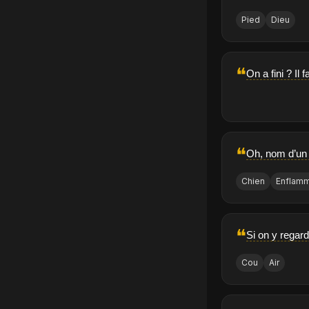
Pied
Dieu
❝
On a fini ? Il 
❝
Oh, nom d’un 
Chien
Enflam
❝
Si on y regard
Cou
Air