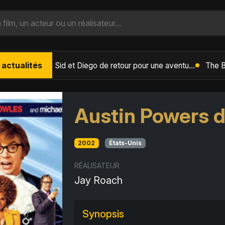
 actualités
L'Âge de Glace : Le Réveil du Volcan – Manny, Sid et Diego de retour pour une aventure explosive
Austin Powers 
2002
États-Unis
RÉALISATEUR
Jay Roach
Synopsis