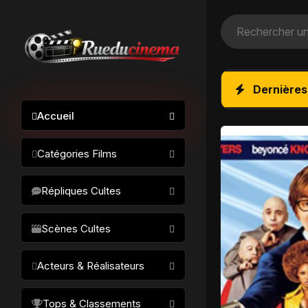
Dernières
Accueil
Catégories Films
Action / Aventure
Répliques Cultes
Science-fiction
Drame / Thriller
Scènes Cultes
Comédie/humour
Acteurs & Réalisateurs
Horreur
Fantastique
Réalisateurs
Tops & Classements