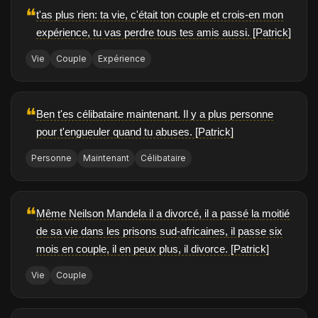
❝
t'as plus rien: ta vie, c'était ton couple et crois-en mon
expérience, tu vas perdre tous tes amis aussi. [Patrick]
Vie
Couple
Expérience
❝
Ben t'es célibataire maintenant. Il y a plus personne
pour t'engueuler quand tu abuses. [Patrick]
Personne
Maintenant
Célibataire
❝
Même Neilson Mandela il a divorcé, il a passé la moitié
de sa vie dans les prisons sud-africaines, il passe six
mois en couple, il en peux plus, il divorce. [Patrick]
Vie
Couple