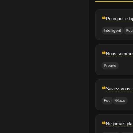
❝
Pourquoi le la
Intelligent
Pou
❝
Nous sommes 
Preuve
❝
Saviez-vous q
Feu
Glace
❝
Ne jamais pla