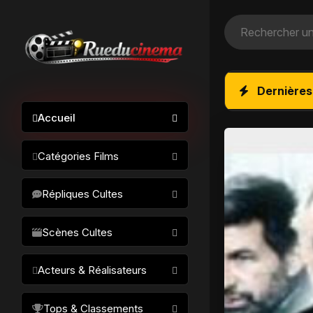
Dernières
Accueil
Catégories Films
Action / Aventure
Répliques Cultes
Science-fiction
Drame / Thriller
Scènes Cultes
Comédie/humour
Acteurs & Réalisateurs
Horreur
Fantastique
Réalisateurs
Tops & Classements