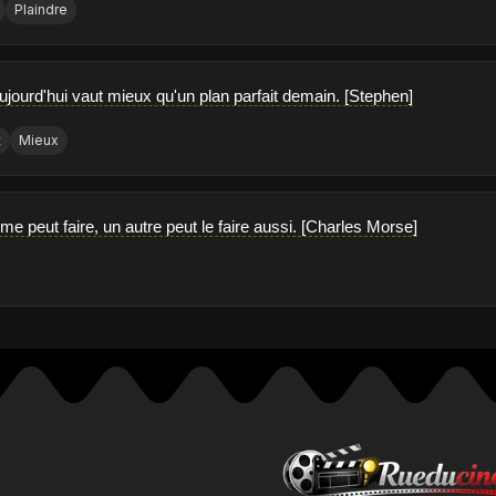
Plaindre
ujourd'hui vaut mieux qu'un plan parfait demain. [Stephen]
t
Mieux
e peut faire, un autre peut le faire aussi. [Charles Morse]