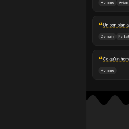
Homme
Avion
❝
Un bon plan a
Demain
Parfai
❝
Ce qu'un homm
Homme