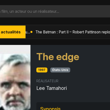
 actualités
L'Âge de Glace : Le Réveil du Volcan – Manny, Sid et Diego de retour pour une aventure explosive
The edge
1997
États-Unis
RÉALISATEUR
Lee Tamahori
Synopsis