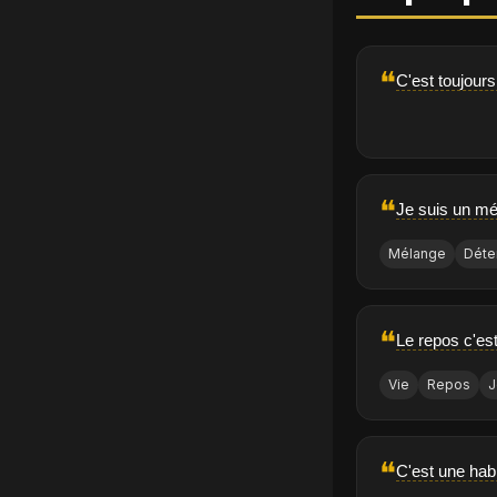
❝
C'est toujours
❝
Je suis un mé
Mélange
Déte
❝
Le repos c'est
Vie
Repos
J
❝
C'est une habi