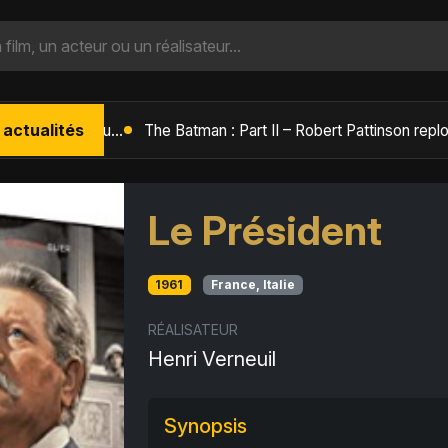
 actualités
L'Âge de Glace : Le Réveil du Volcan – Manny, Sid et Diego de retour pour une aventure explosive
Le Président
1961
France, Italie
RÉALISATEUR
Henri Verneuil
Synopsis