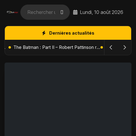
Lundi, 10 août 2026
Dernières actualités
L'Âge de Glace : Le Réveil du Volcan – Manny, Sid et Diego de retour pour une aventure explosive
The Batman : Part II – Robert Pattinson replonge dans les ténèbres de Gotham dès octobre 2027