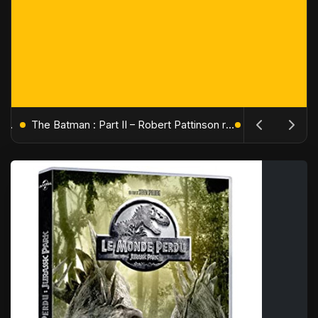
L'Âge de Glace : Le Réveil du Volcan – Manny, Sid et Diego de retour pour une aventure explosive
The Batman : Part II – Robert Pattinson replonge dans les ténèbres de Gotham dès octobre 2027