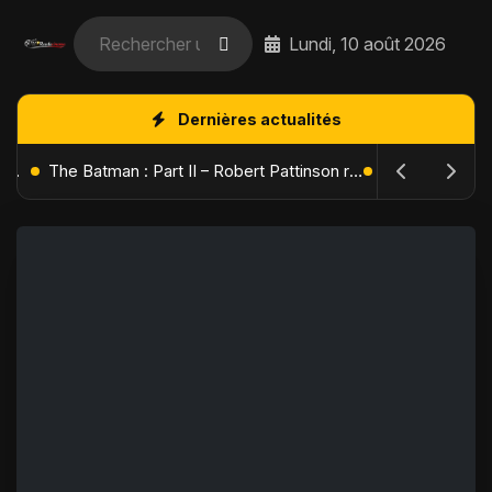
Lundi, 10 août 2026
Dernières actualités
L'Âge de Glace : Le Réveil du Volcan – Manny, Sid et Diego de retour pour une aventure explosive
The Batman : Part II – Robert Pattinson replonge dans les ténèbres de Gotham dès octobre 2027