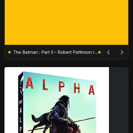
L'Âge de Glace : Le Réveil du Volcan – Manny, Sid et Diego de retour pour une aventure explosive
The Batman : Part II – Robert Pattinson replonge dans les ténèbres de Gotham dès octobre 2027