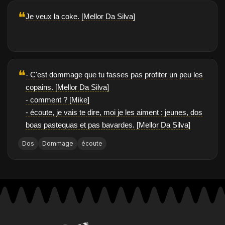
❝
Je veux la coke. [Mellor Da Silva]
❝
- C'est dommage que tu fasses pas profiter un peu les
copains. [Mellor Da Silva]
- comment ? [Mike]
- écoute, je vais te dire, moi je les aiment : jeunes, dos
boas pastequas et pas bavardes. [Mellor Da Silva]
Dos
Dommage
écoute