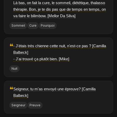
Là bas, on fait la cure, le sommeil, diététique, thalasso
thérapie. Bon, je te dis pas que de temps en temps, on
va faire le bilimbow. [Mellor Da Silva]
Sommeil
Cure
Pourquoi
❝
- J'étais très chienne cette nuit, n'est-ce pas ? [Camilla
Balbeck]
- J'ai trouvé ça plutôt bien. [Mike]
Nuit
❝
Seigneur, tu m'as envoyé une épreuve? [Camilla
Balbeck]
Seigneur
Preuve