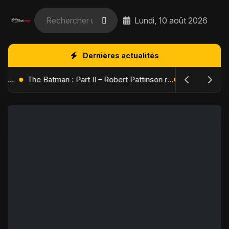
Lundi, 10 août 2026
Dernières actualités
L'Âge de Glace : Le Réveil du Volcan – Manny, Sid et Diego de retour pour une aventure explosive
The Batman : Part II – Robert Pattinson replonge dans les ténèbres de Gotham dès octobre 2027