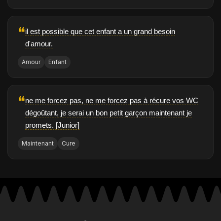
❝
il est possible que cet enfant a un grand besoin
d'amour.
Amour
Enfant
❝
ne me forcez pas, ne me forcez pas à récure vos WC
dégoûtant, je serai un bon petit garçon maintenant je
promets. [Junior]
Maintenant
Cure