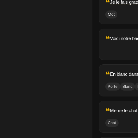
❝
Je le fais gr
Mot
❝
Voici notre ba
❝
En blanc dans
Porte
Blanc
❝
Même le chat q
Chat