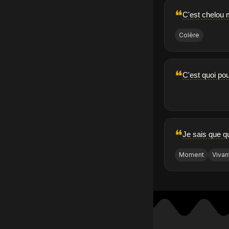
❝
C'est chelou 
Colère
❝
C'est quoi pou
❝
Je sais que q
Moment
Vivan