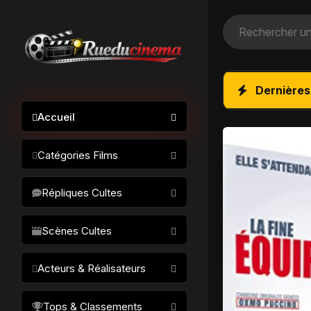
Dernières
Accueil
Catégories Films
Action / Aventure
Répliques Cultes
Science-fiction
Drame / Thriller
Scènes Cultes
Comédie/humour
Acteurs & Réalisateurs
Horreur
Fantastique
Réalisateurs
Tops & Classements