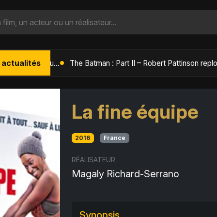
 actualités
L'Âge de Glace : Le Réveil du Volcan – Manny, Sid et Diego de retour pour une aventure explosive
La fine équipe
2016
France
RÉALISATEUR
Magaly Richard-Serrano
Synopsis