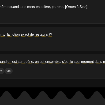
même quand tu te mets en colère, ça rime. [Omen à Stan]
r toi la notion exact de restaurant?
uand on est sur scène, on est ensemble, c'est le seul moment dans m
te
Vie